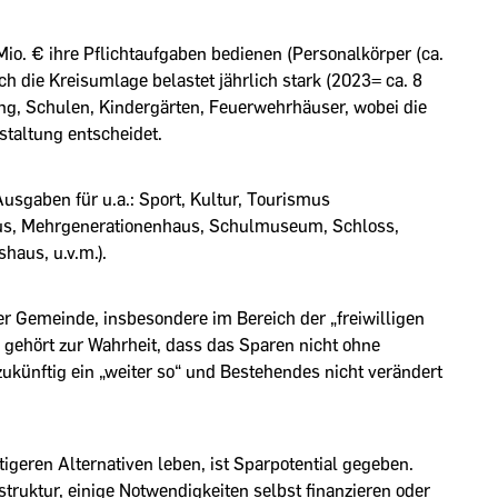
o. € ihre Pflichtaufgaben bedienen (Personalkörper (ca.
ch die Kreisumlage belastet jährlich stark (2023= ca. 8
ng, Schulen, Kindergärten, Feuerwehrhäuser, wobei die
taltung entscheidet.
Ausgaben für u.a.: Sport, Kultur, Tourismus
hus, Mehrgenerationenhaus, Schulmuseum, Schloss,
haus, u.v.m.).
er Gemeinde, insbesondere im Bereich der „freiwilligen
 gehört zur Wahrheit, dass das Sparen nicht ohne
künftig ein „weiter so“ und Bestehendes nicht verändert
igeren Alternativen leben, ist Sparpotential gegeben.
truktur, einige Notwendigkeiten selbst finanzieren oder