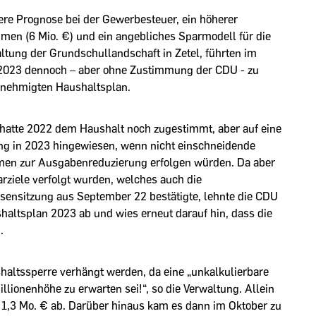
ere Prognose bei der Gewerbesteuer, ein höherer
hmen (6 Mio. €) und ein angebliches Sparmodell für die
ltung der Grundschullandschaft in Zetel, führten im
2023 dennoch – aber ohne Zustimmung der CDU - zu
nehmigten Haushaltsplan.
hatte 2022 dem Haushalt noch zugestimmt, aber auf eine
g in 2023 hingewiesen, wenn nicht einschneidende
n zur Ausgabenreduzierung erfolgen würden. Da aber
arziele verfolgt wurden, welches auch die
isensitzung aus September 22 bestätigte, lehnte die CDU
haltsplan 2023 ab und wies erneut darauf hin, dass die
.
haltssperre verhängt werden, da eine „unkalkulierbare
illionenhöhe zu erwarten sei!“, so die Verwaltung. Allein
n 1,3 Mo. € ab. Darüber hinaus kam es dann im Oktober zu