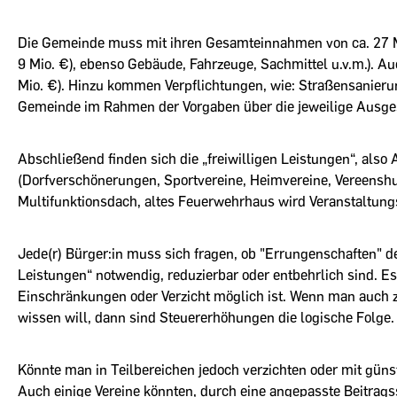
Die Gemeinde muss mit ihren Gesamteinnahmen von ca. 27 Mi
9 Mio. €), ebenso Gebäude, Fahrzeuge, Sachmittel u.v.m.). Au
Mio. €). Hinzu kommen Verpflichtungen, wie: Straßensanieru
Gemeinde im Rahmen der Vorgaben über die jeweilige Ausges
Abschließend finden sich die „freiwilligen Leistungen“, also 
(Dorfverschönerungen, Sportvereine, Heimvereine, Vereens
Multifunktionsdach, altes Feuerwehrhaus wird Veranstaltungs
Jede(r) Bürger:in muss sich fragen, ob "Errungenschaften" d
Leistungen“ notwendig, reduzierbar oder entbehrlich sind. Es
Einschränkungen oder Verzicht möglich ist. Wenn man auch zu
wissen will, dann sind Steuererhöhungen die logische Folge.
Könnte man in Teilbereichen jedoch verzichten oder mit günst
Auch einige Vereine könnten, durch eine angepasste Beitragss